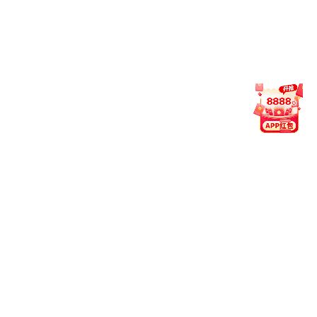
都灵迎来弗罗西诺内，比赛先看门将出击范
当亚平宁半岛的秋风裹挟着波河的水汽，都灵安联
球场的草皮即将迎来一场暗藏玄机的较量。...
2026-08-07