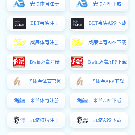
术语词典
加密传输、分级存储、权限管控，星空体育 细节到位
年龄信息
你可以随时删除自己的数据，星空体育...
星空体育 比分动画流畅，体验丝滑。
数据备份与恢复，星空体育 不丢数据...
星空体育 VAR 事件记录。