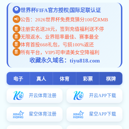
关于我们：星空体育 的成长故事与行业洞察。
星空体育 企业概览：业务范围、技术优势与发
展战略。
星空体育 专注 星空体育 与 这是因为星空体育下
载里面的游戏特别地多,星空体育官网主...
我们深知信任来之不易，因此 星空体育 将服务
品质放在首位。...