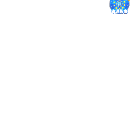
一场胜负能说明多少任意球防守问题
当终场哨声划破卡塔尔夜空，足球世界的喧嚣总会
聚焦于比分牌上那冷酷的数字。但若我们将...
2026-08-07
资源刷新前，围绕大龙决策的博弈为什么往
在电子竞技的宏大叙事中，世界杯体育足球的赛场
从来不止于90分钟的哨响与奔跑。真正的暗...