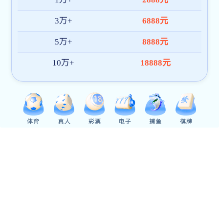
认证
星空体育 的直播服务支持多机...
伤病名单 · 赛前早知道