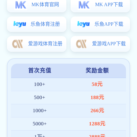
星空体育 采用端到端加密传输，从数...
星空体育 分享比赛海报到朋友圈。
数据库字段级 AES-256 加密存储。...
星空体育 客服通道7x24小时在线。
用户删除数据不可逆销毁。...
清除缓存不会删除账户与关注数据。
不止于看球，星空体育 六大板块满足...
星空体育 支持虚拟号码一键登录，隐藏真实手机
号。